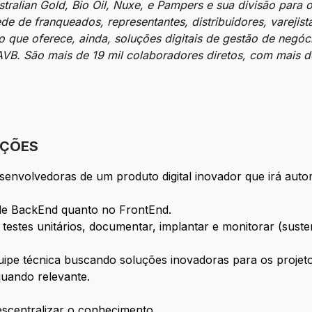
ralian Gold, Bio Oil, Nuxe, e Pampers e sua divisão para 
ede de franqueados, representantes, distribuidores, varejis
 que oferece, ainda, soluções digitais de gestão de negóci
. São mais de 19 mil colaboradores diretos, com mais de
IÇÕES
senvolvedoras de um produto digital inovador que irá aut
de BackEnd quanto no FrontEnd.
 testes unitários, documentar, implantar e monitorar (suste
pe técnica buscando soluções inovadoras para os projeto
quando relevante.
escentralizar o conhecimento.