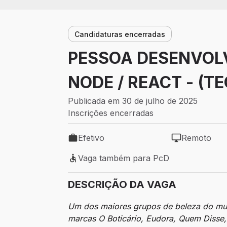
Candidaturas encerradas
PESSOA DESENVOLV
NODE / REACT - (T
Publicada em 30 de julho de 2025
Inscrições encerradas
Efetivo
Remoto
Tipo de vaga: Efetivo
Modelo de tra
Vaga também para PcD
Vaga também para PcD
DESCRIÇÃO DA VAGA
Um dos maiores grupos de beleza do mun
marcas O Boticário, Eudora, Quem Disse, 