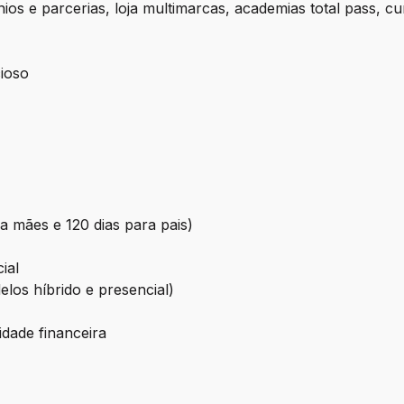
os e parcerias, loja multimarcas, academias total pass, cu
ioso
ra mães e 120 dias para pais)
ial
los híbrido e presencial)
idade financeira