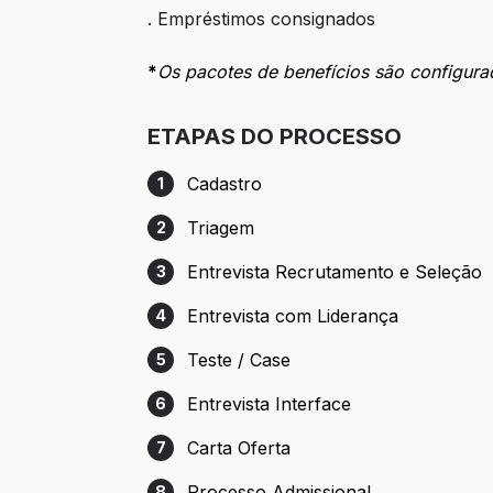
. Empréstimos consignados
*
Os pacotes de benefícios são configura
ETAPAS DO PROCESSO
Cadastro
1
Etapa 1: Cadastro
Triagem
2
Etapa 2: Triagem
Entrevista Recrutamento e Seleção
3
Etapa 3: Entrevista Recrutamento e Sele
Entrevista com Liderança
4
Etapa 4: Entrevista com Liderança
Teste / Case
5
Etapa 5: Teste / Case
Entrevista Interface
6
Etapa 6: Entrevista Interface
Carta Oferta
7
Etapa 7: Carta Oferta
Processo Admissional
8