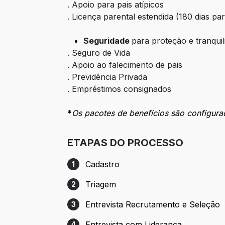
. Apoio para pais atípicos
. Licença parental estendida (180 dias pa
Seguridade
para proteção e tranquil
. Seguro de Vida
. Apoio ao falecimento de pais
. Previdência Privada
. Empréstimos consignados
*
Os pacotes de benefícios são configura
ETAPAS DO PROCESSO
Cadastro
1
Etapa 1: Cadastro
Triagem
2
Etapa 2: Triagem
Entrevista Recrutamento e Seleção
3
Etapa 3: Entrevista Recrutamento e Sele
Entrevista com Liderança
4