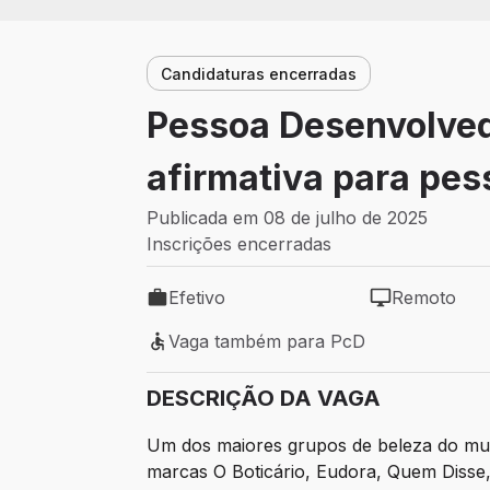
Candidaturas encerradas
Pessoa Desenvolvedo
afirmativa para pes
Publicada em 08 de julho de 2025
Inscrições encerradas
Efetivo
Remoto
Tipo de vaga: Efetivo
Modelo de tra
Vaga também para PcD
Vaga também para PcD
DESCRIÇÃO DA VAGA
Um dos maiores grupos de beleza do mun
marcas O Boticário, Eudora, Quem Disse,