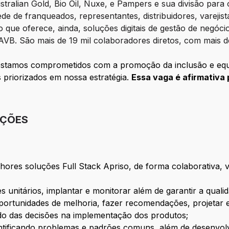
tralian Gold, Bio Oil, Nuxe, e Pampers e sua divisão para
ede de franqueados, representantes, distribuidores, vareji
 que oferece, ainda, soluções digitais de gestão de negócio
. São mais de 19 mil colaboradores diretos, com mais de 4
e estamos comprometidos com a promoção da inclusão e equ
 priorizados em nossa estratégia.
Essa vaga é afirmativa
IÇÕES
ores soluções Full Stack Apriso, de forma colaborativa, 
es unitários, implantar e monitorar além de garantir a qual
oportunidades de melhoria, fazer recomendações, projetar 
do das decisões na implementação dos produtos;
entificando problemas e padrões comuns, além de desenvol