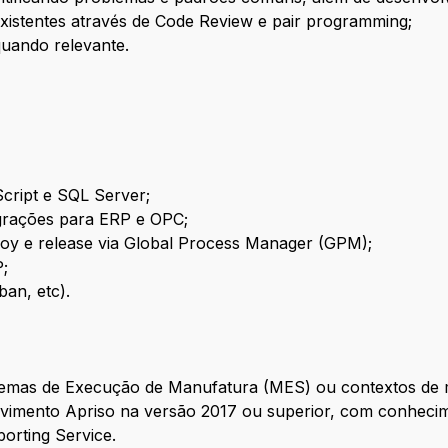
existentes através de Code Review e pair programming;
quando relevante.
Script e SQL Server;
grações para ERP e OPC;
y e release via Global Process Manager (GPM);
;
ban, etc).
temas de Execução de Manufatura (MES) ou contextos de 
olvimento Apriso na versão 2017 ou superior, com conheci
porting Service.