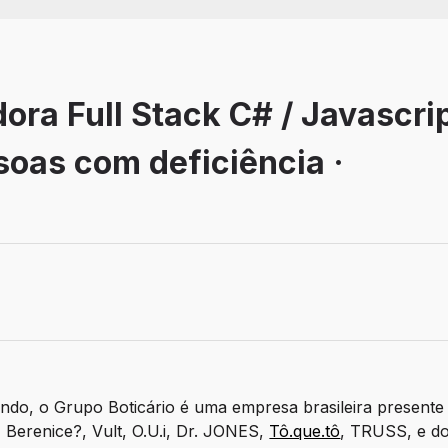
ra Full Stack C# / Javascript
soas com deficiência ·
balho: Remoto
do, o Grupo Boticário é uma empresa brasileira presente
 Berenice?, Vult, O.U.i, Dr. JONES,
Tô.que.tô
, TRUSS, e do