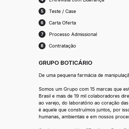
Etapa 4: Entrevista com Liderança
Teste / Case
5
Etapa 5: Teste / Case
Carta Oferta
6
Etapa 6: Carta Oferta
Processo Admissional
7
Etapa 7: Processo Admissional
Contratação
8
Etapa 8: Contratação
GRUPO BOTICÁRIO
De uma pequena farmácia de manipulação
Somos um Grupo com 15 marcas que está p
Brasil e mais de 19 mil colaboradores dir
ao varejo, do laboratório ao coração da
é aquele que construímos juntos, por is
humanas, ambientais e em nossos proces