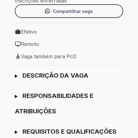
Inscrições encerradas
Compartilhar vaga
Efetivo
Tipo de vaga: Efetivo
Remoto
Modelo de trabalho: Remoto
Vaga também para PcD
Vaga também para PcD
Ir para candidatura
DESCRIÇÃO DA VAGA
RESPONSABILIDADES E
ATRIBUIÇÕES
REQUISITOS E QUALIFICAÇÕES