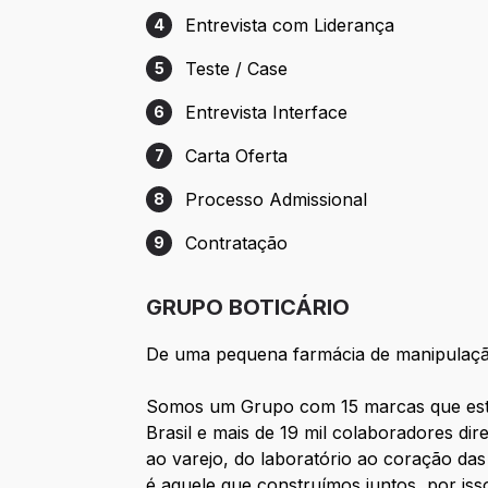
Entrevista com Liderança
4
Etapa 4: Entrevista com Liderança
Teste / Case
5
Etapa 5: Teste / Case
Entrevista Interface
6
Etapa 6: Entrevista Interface
Carta Oferta
7
Etapa 7: Carta Oferta
Processo Admissional
8
Etapa 8: Processo Admissional
Contratação
9
Etapa 9: Contratação
GRUPO BOTICÁRIO
De uma pequena farmácia de manipulação
Somos um Grupo com 15 marcas que está p
Brasil e mais de 19 mil colaboradores dir
ao varejo, do laboratório ao coração da
é aquele que construímos juntos, por is