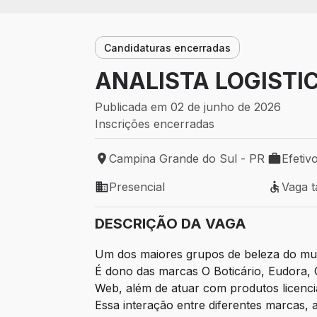
Candidaturas encerradas
ANALISTA LOGISTIC
Publicada em 02 de junho de 2026
Inscrições encerradas
Campina Grande do Sul - PR
Efetiv
Local de trabalho: Campina Grande do Su
Tipo de v
Presencial
Vaga 
Modelo de trabalho: Presencial
Vaga ta
DESCRIÇÃO DA VAGA
Um dos maiores grupos de beleza do mun
É dono das marcas O Boticário, Eudora, 
Web, além de atuar com produtos licenci
Essa interação entre diferentes marcas, a