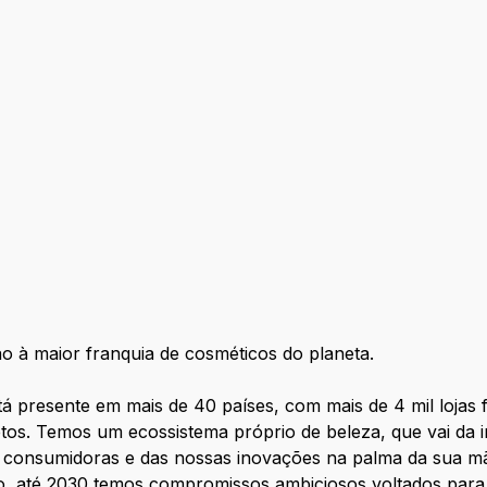
 à maior franquia de cosméticos do planeta.
resente em mais de 40 países, com mais de 4 mil lojas f
etos. Temos um ecossistema próprio de beleza, que vai da i
s consumidoras e das nossas inovações na palma da sua mã
so, até 2030 temos
compromissos ambiciosos
voltados para