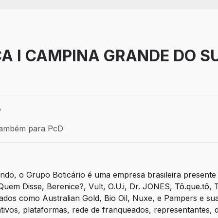
A I CAMPINA GRANDE DO SUL
o
l - PR
aga: Efetivo
também para PcD
mbém para PcD
do, o Grupo Boticário é uma empresa brasileira presente 
Quem Disse, Berenice?, Vult, O.U.i, Dr. JONES,
Tô.que.tô
, 
ados como Australian Gold, Bio Oil, Nuxe, e Pampers e su
tivos, plataformas, rede de franqueados, representantes, dis