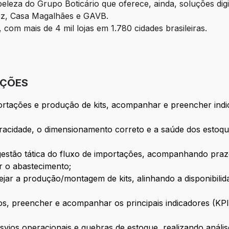
leza do Grupo Boticário que oferece, ainda, soluções digi
oz, Casa Magalhães e GAVB.
 com mais de 4 mil lojas em 1.780 cidades brasileiras.
IÇÕES
portações e produção de kits, acompanhar e preencher indi
racidade, o dimensionamento correto e a saúde dos estoque
gestão tática do fluxo de importações, acompanhando praz
r o abastecimento;
jar a produção/montagem de kits, alinhando a disponibi
s, preencher e acompanhar os principais indicadores (KPIs)
svios operacionais e quebras de estoque, realizando análi