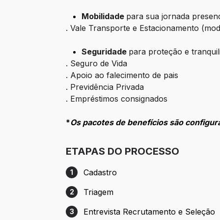
Mobilidade
para sua jornada presenc
. Vale Transporte e Estacionamento (mode
Seguridade
para proteção e tranquil
. Seguro de Vida
. Apoio ao falecimento de pais
. Previdência Privada
. Empréstimos consignados
*
Os pacotes de benefícios são configur
ETAPAS DO PROCESSO
Cadastro
1
Etapa 1: Cadastro
Triagem
2
Etapa 2: Triagem
Entrevista Recrutamento e Seleção
3
Etapa 3: Entrevista Recrutamento e Sele