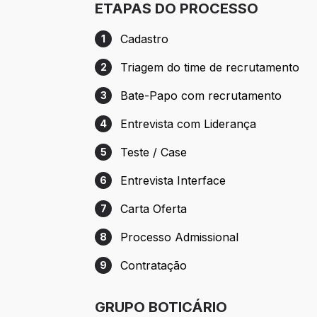
ETAPAS DO PROCESSO
Cadastro
1
Etapa 1: Cadastro
Triagem do time de recrutamento
2
Etapa 2: Triagem do time de recrutament
Bate-Papo com recrutamento
3
Etapa 3: Bate-Papo com recrutamento
Entrevista com Liderança
4
Etapa 4: Entrevista com Liderança
Teste / Case
5
Etapa 5: Teste / Case
Entrevista Interface
6
Etapa 6: Entrevista Interface
Carta Oferta
7
Etapa 7: Carta Oferta
Processo Admissional
8
Etapa 8: Processo Admissional
Contratação
9
Etapa 9: Contratação
GRUPO BOTICÁRIO