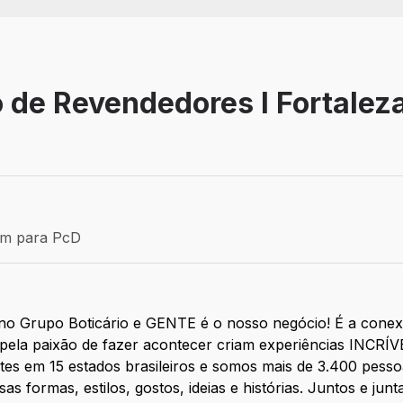
 de Revendedores I Fortalez
Efetivo
ém para PcD
para PcD
 no Grupo Boticário e GENTE é o nosso negócio! É a conex
pela paixão de fazer acontecer criam experiências INCRÍV
tes em 15 estados brasileiros e somos mais de 3.400 pess
as formas, estilos, gostos, ideias e histórias. Juntos e ju