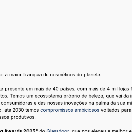
 à maior franquia de cosméticos do planeta.
resente em mais de 40 países, com mais de 4 mil lojas f
etos. Temos um ecossistema próprio de beleza, que vai da i
s consumidoras e das nossas inovações na palma da sua mã
so, até 2030 temos
compromissos ambiciosos
voltados para
sos produtivos.
ng Awards 2025"
do
Glassdoor
, que nos elegeu a melhor 