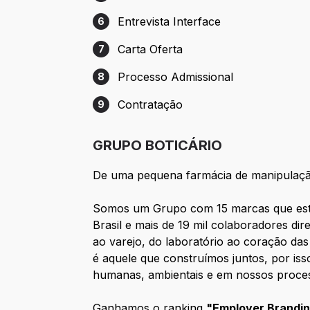
Etapa 5: Teste / Case
Entrevista Interface
6
Etapa 6: Entrevista Interface
Carta Oferta
7
Etapa 7: Carta Oferta
Processo Admissional
8
Etapa 8: Processo Admissional
Contratação
9
Etapa 9: Contratação
GRUPO BOTICÁRIO
De uma pequena farmácia de manipulação
Somos um Grupo com 15 marcas que está p
Brasil e mais de 19 mil colaboradores dir
ao varejo, do laboratório ao coração da
é aquele que construímos juntos, por is
humanas, ambientais e em nossos proces
Ganhamos o ranking
"Employer Brandi