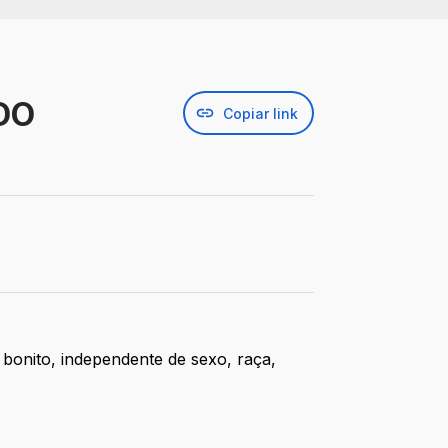
DO
Copiar link
onito, independente de sexo, raça,