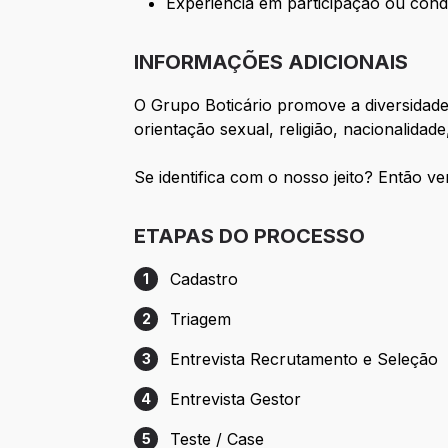
Experiência em participação ou cond
INFORMAÇÕES ADICIONAIS
O Grupo Boticário promove a diversidad
orientação sexual, religião, nacionalidade,
Se identifica com o nosso jeito? Então v
ETAPAS DO PROCESSO
Cadastro
1
Etapa 1: Cadastro
Triagem
2
Etapa 2: Triagem
Entrevista Recrutamento e Seleção
3
Etapa 3: Entrevista Recrutamento e Sele
Entrevista Gestor
4
Etapa 4: Entrevista Gestor
Teste / Case
5