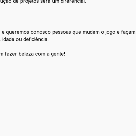
ução de projetos será um direrencial.
e e queremos conosco pessoas que mudem o jogo e façam b
 idade ou deficiência.
em fazer beleza com a gente!
ção