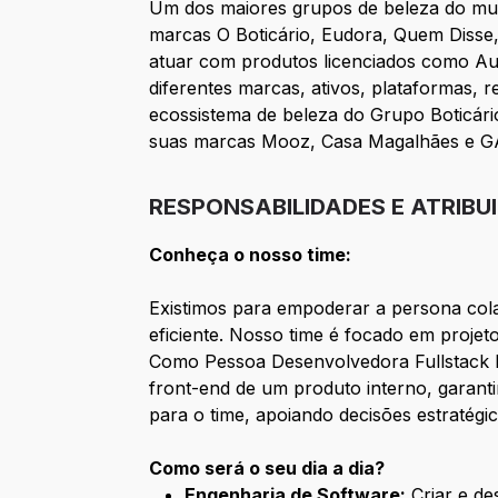
Um dos maiores grupos de beleza do mun
marcas O Boticário, Eudora, Quem Disse,
atuar com produtos licenciados como Aus
diferentes marcas, ativos, plataformas, r
ecossistema de beleza do Grupo Boticário
suas marcas Mooz, Casa Magalhães e GAVB
RESPONSABILIDADES E ATRIBU
Conheça o nosso time:
Existimos para empoderar a persona col
eficiente. Nosso time é focado em projet
Como Pessoa Desenvolvedora Fullstack E
front-end de um produto interno, garantin
para o time, apoiando decisões estratégi
Como será o seu dia a dia?
Engenharia de Software:
Criar e de