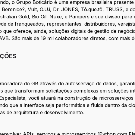
do, o Grupo Boticário é uma empresa brasileira presente
 Berenice?, Vult, O.U.i, Dr. JONES, Tô.que.tô, TRUSS, e 
tralian Gold, Bio Oil, Nuxe, e Pampers e sua divisão para
ede de franqueados, representantes, distribuidores, vareji
 que oferece, ainda, soluções digitais de gestão de negócio
. São mais de 19 mil colaboradores diretos, com mais de 4
IÇÕES
aboradora do GB através do autosserviço de dados, garan
os que transformam solicitações complexas em soluções intu
specialista, você atuará na construção de microsserviço
do que a interface seja performática e fluida dentro da clo
cas de arquitetura e desenvolvimento.
senvolver APIs, serviços e microsserviços (Python com Fla