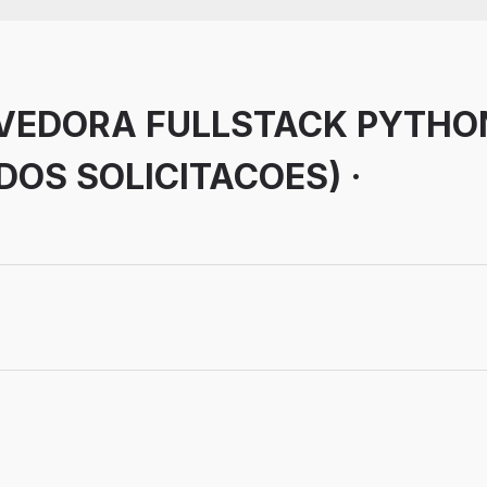
VEDORA FULLSTACK PYTHO
ADOS SOLICITACOES) ·
balho: Remoto